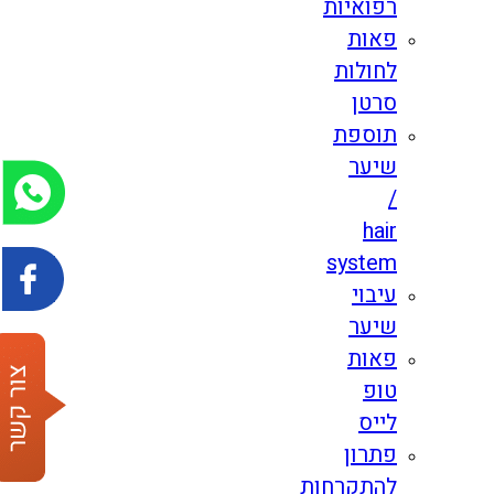
רפואיות
פאות
לחולות
סרטן
תוספת
שיער
/
hair
system
עיבוי
שיער
פאות
טופ
לייס
פתרון
להתקרחות