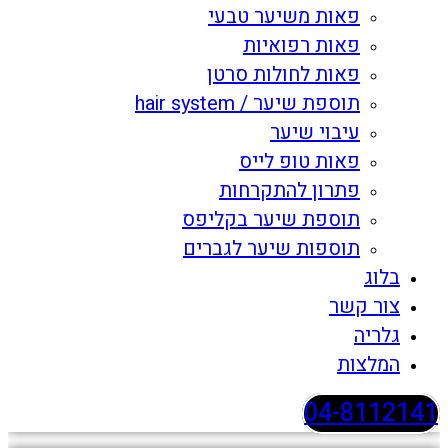
פאות משיער טבעי
פאות רפואיות
פאות לחולות סרטן
תוספת שיער / hair system
עיבוי שיער
פאות טופ לייס
פתרון להתקרחות
תוספת שיער בקליפס
תוספות שיער לגברים
בלוג
צור קשר
גלריה
המלצות
04-8112141