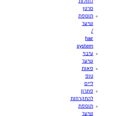
לחולות
סרטן
תוספת
שיער
/
hair
system
עיבוי
שיער
פאות
טופ
לייס
פתרון
להתקרחות
תוספת
שיער