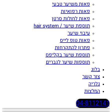
פאות משיער טבעי
פאות רפואיות
פאות לחולות סרטן
תוספת שיער / hair system
עיבוי שיער
פאות טופ לייס
פתרון להתקרחות
תוספת שיער בקליפס
תוספות שיער לגברים
בלוג
צור קשר
גלריה
המלצות
04-8112141