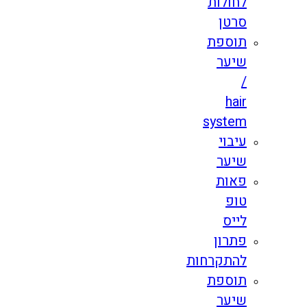
לחולות
סרטן
תוספת
שיער
/
hair
system
עיבוי
שיער
פאות
טופ
לייס
פתרון
להתקרחות
תוספת
שיער