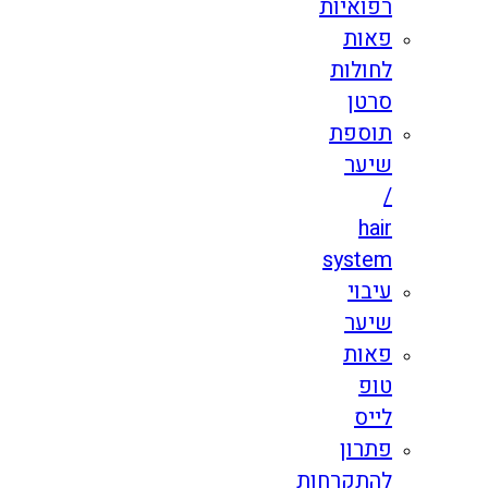
רפואיות
פאות
לחולות
סרטן
תוספת
שיער
/
hair
system
עיבוי
שיער
פאות
טופ
לייס
פתרון
להתקרחות