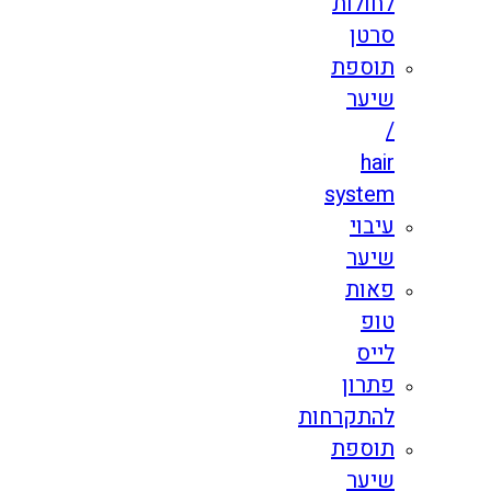
לחולות
סרטן
תוספת
שיער
/
hair
system
עיבוי
שיער
פאות
טופ
לייס
פתרון
להתקרחות
תוספת
שיער