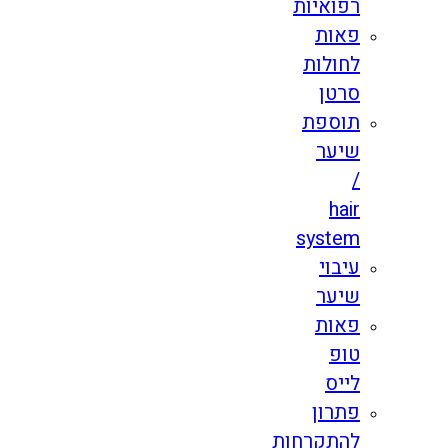
רפואיות
פאות
לחולות
סרטן
תוספת
שיער
/
hair
system
עיבוי
שיער
פאות
טופ
לייס
פתרון
להתקרחות