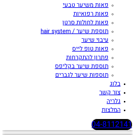
פאות משיער טבעי
פאות רפואיות
פאות לחולות סרטן
תוספת שיער / hair system
עיבוי שיער
פאות טופ לייס
פתרון להתקרחות
תוספת שיער בקליפס
תוספות שיער לגברים
בלוג
צור קשר
גלריה
המלצות
04-8112141